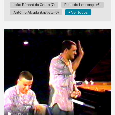
João Bénard da Costa (7)
Eduardo Lourenço (6)
António Alçada Baptista (6)
+ Ver todos
00:12:13