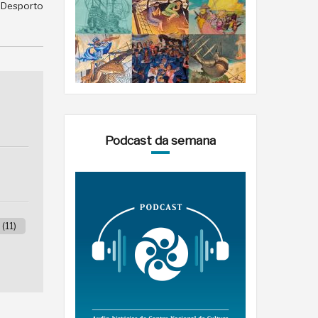
e Desporto
Podcast da semana
(11)