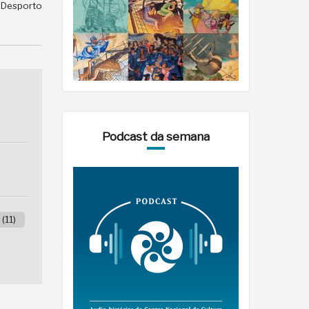
e Desporto
Podcast da semana
(11)