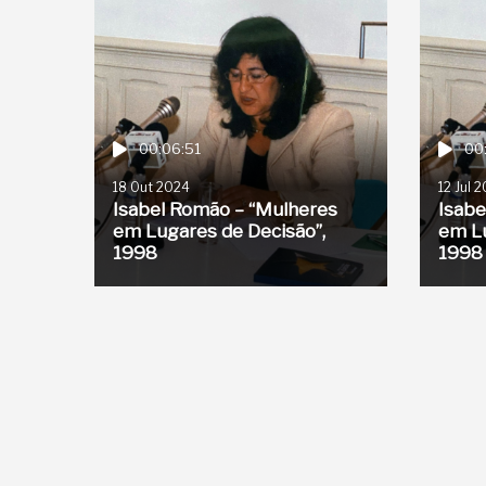
00:06:51
00
18 Out 2024
12 Jul 
Isabel Romão – “Mulheres
Isabe
em Lugares de Decisão”,
em Lu
1998
1998