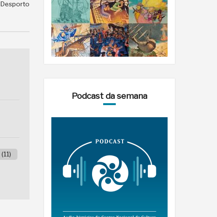
e Desporto
Podcast da semana
(11)