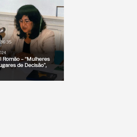
:36:35
2024
l Romão – “Mulheres
gares de Decisão”,