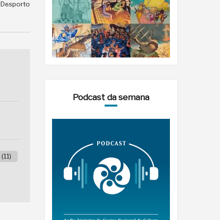
e Desporto
Podcast da semana
(11)