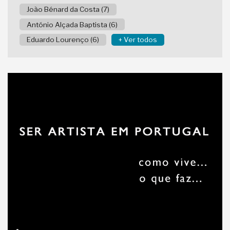
João Bénard da Costa (7)
António Alçada Baptista (6)
Eduardo Lourenço (6)
+ Ver todos