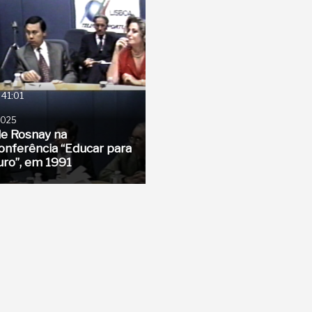
:41:01
2025
de Rosnay na
onferência “Educar para
uro”, em 1991