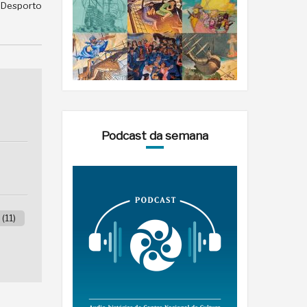
e Desporto
Podcast da semana
(11)