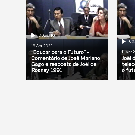
00:11:40
00
18 Abr 2025
“Educar para o Futuro” –
11 Abr 
Comentário de José Mariano
Joël 
Gago e resposta de Joël de
telec
Rosnay, 1991
o fut