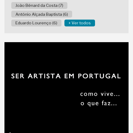
João Bénard da Costa (7)
António Alçada Baptista (6)
Eduardo Lourenço (6)
+ Ver todos