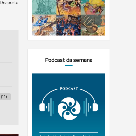
e Desporto
Podcast da semana
(11)