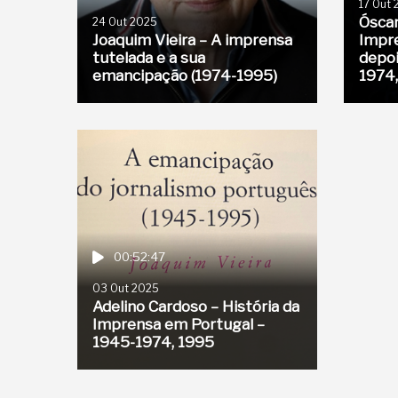
17 Out
Ósca
24 Out 2025
Joaquim Vieira – A imprensa
Impre
tutelada e a sua
depoi
emancipação (1974-1995)
1974,
00:52:47
03 Out 2025
Adelino Cardoso – História da
Imprensa em Portugal –
1945-1974, 1995