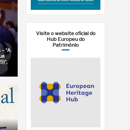
Visite o website oficial do
Hub Europeu do
Património
 – “A
ua
)”,