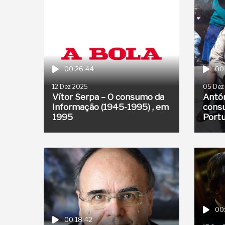
00:26:44
00
12 Dez 2025
05 Dez
Vítor Serpa – O consumo da
Antón
Informação (1945-1995) , em
cons
1995
Portu
00
00:18:42