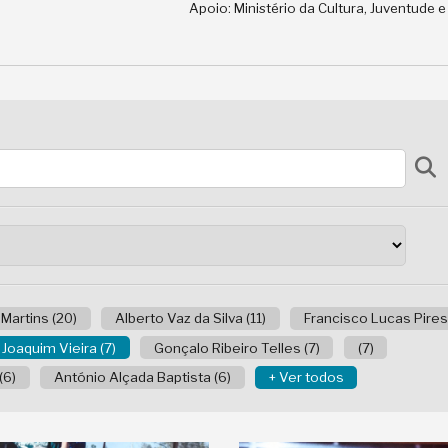
Apoio: Ministério da Cultura, Juventude 
 Martins (20)
Alberto Vaz da Silva (11)
Francisco Lucas Pires 
Joaquim Vieira (7)
Gonçalo Ribeiro Telles (7)
(7)
(6)
António Alçada Baptista (6)
+ Ver todos