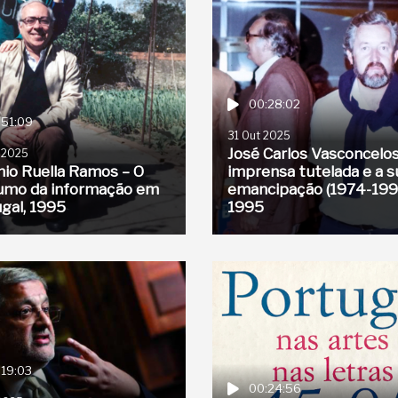
00:28:02
:51:09
31 Out 2025
José Carlos Vasconcelos
 2025
io Ruella Ramos – O
imprensa tutelada e a s
umo da informação em
emancipação (1974-1995
gal, 1995
1995
:19:03
00:24:56