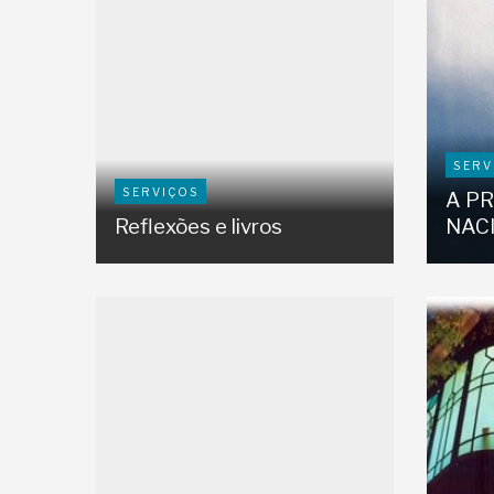
SERV
SERVIÇOS
A P
Reflexões e livros
NAC