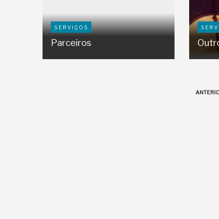
SERVIÇOS
SERV
Parceiros
Outr
ANTERI