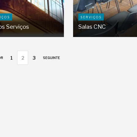
IÇOS
SERVIÇOS
os Serviços
Salas CNC
1
2
3
OR
SEGUINTE