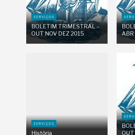
SERVIÇOS
SERV
BOLETIM TRIMESTRAL –
BOL
OUT NOV DEZ 2015
ABR 
SERV
SERVIÇOS
BOL
História
OUT 