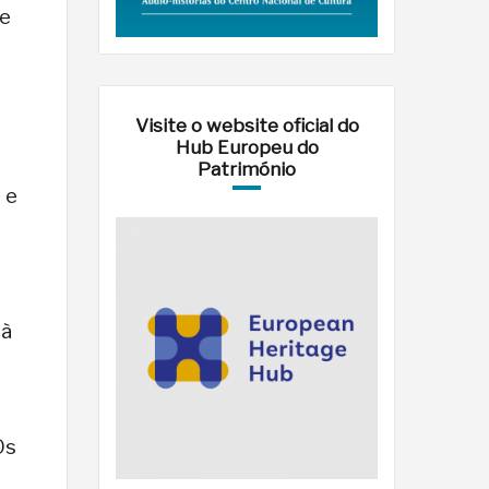
e
Visite o website oficial do
Hub Europeu do
Património
 e
 à
Os