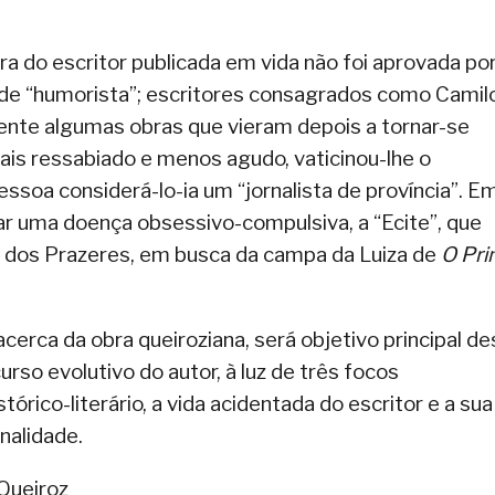
ra do escritor publicada em vida não foi aprovada po
e “humorista”; escritores consagrados como Camil
nte algumas obras que vieram depois a tornar-se
is ressabiado e menos agudo, vaticinou-lhe o
soa considerá-lo-ia um “jornalista de província”. E
rar uma doença obsessivo-compulsiva, a “Ecite”, que
o dos Prazeres, em busca da campa da Luiza de
O Pr
cerca da obra queiroziana, será objetivo principal de
rso evolutivo do autor, à luz de três focos
rico-literário, a vida acidentada do escritor e a sua
nalidade.
 Queiroz