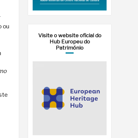
r
o ou
Visite o website oficial do
Hub Europeu do
Património
m
imo
ste