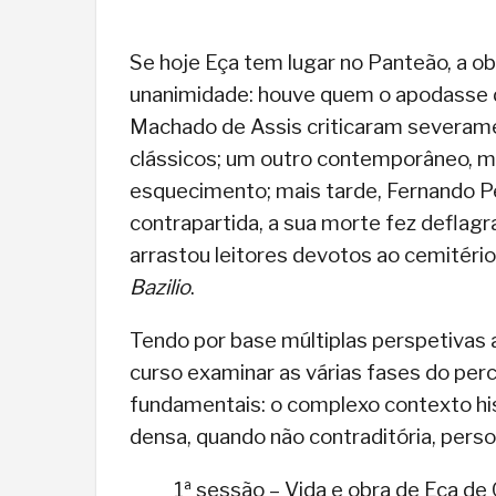
Se hoje Eça tem lugar no Panteão, a ob
unanimidade: houve quem o apodasse d
Machado de Assis criticaram severame
clássicos; um outro contemporâneo, ma
esquecimento; mais tarde, Fernando Pes
contrapartida, a sua morte fez deflag
arrastou leitores devotos ao cemitéri
Bazilio
.
Tendo por base múltiplas perspetivas a
curso examinar as várias fases do percu
fundamentais: o complexo contexto histó
densa, quando não contraditória, perso
1ª sessão – Vida e obra de Eça de