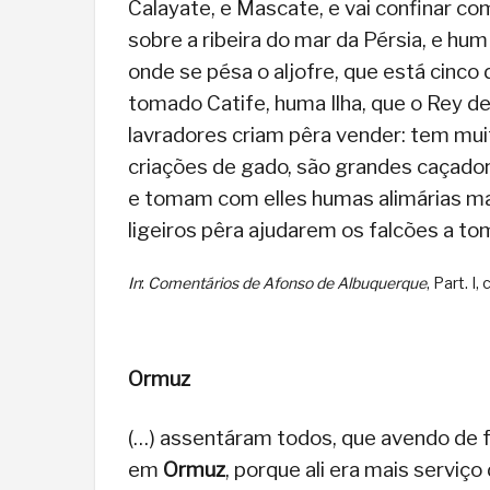
Calayate, e Mascate, e vai confinar c
sobre a ribeira do mar da Pérsia, e hu
onde se pésa o aljofre, que está cinco 
tomado Catife, huma Ilha, que o Rey de
lavradores criam pêra vender: tem mui
criações de gado, são grandes caçador
e tomam com elles humas alimárias ma
ligeiros pêra ajudarem os falcões a tom
In
:
Comentários de Afonso de Albuquerque
, Part. I
Ormuz
(…) assentáram todos, que avendo de fa
em
Ormuz
, porque ali era mais serviç