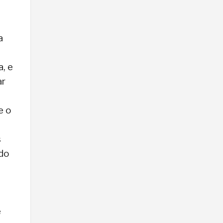
a
, e
ar
e o
s
ndo
e