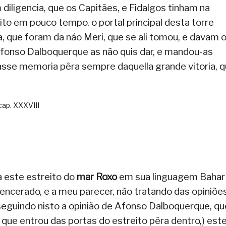
diligencia, que os Capitães, e Fidalgos tinham na
to em pouco tempo, o portal principal desta torre
, que foram da náo Meri, que se ali tomou, e davam 
Afonso Dalboquerque as não quis dar, e mandou-as
casse memoria pêra sempre daquella grande vitoria, 
, cap. XXXVIII
 este estreito do
mar Roxo
em sua linguagem Bahar
encerado, e a meu parecer, não tratando das opiniõe
(seguindo nisto a opinião de Afonso Dalboquerque, qu
, que entrou das portas do estreito pêra dentro,) est