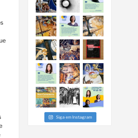
os
que
s
Siga em Instagram
e
e