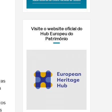
Visite o website oficial do
Hub Europeu do
Património
ras
m
tos
s