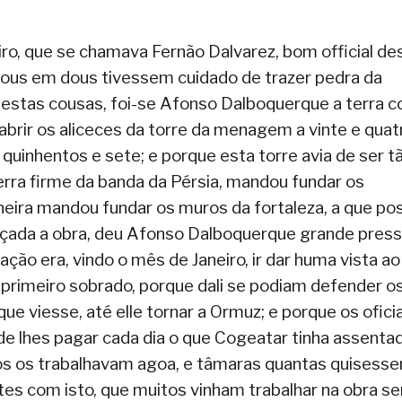
o, que se chamava Fernão Dalvarez, bom official de
 dous em dous tivessem cuidado de trazer pedra da
 estas cousas, foi-se Afonso Dalboquerque a terra 
brir os aliceces da torre da menagem a vinte e quat
quinhentos e sete; e porque esta torre avia de ser t
terra firme da banda da Pérsia, mandou fundar os
eira mandou fundar os muros da fortaleza, a que po
çada a obra, deu Afonso Dalboquerque grande press
ção era, vindo o mês de Janeiro, ir dar huma vista ao
o primeiro sobrado, porque dali se podiam defender o
ue viesse, até elle tornar a Ormuz; e porque os ofici
e lhes pagar cada dia o que Cogeatar tinha assenta
os os trabalhavam agoa, e tâmaras quantas quisess
es com isto, que muitos vinham trabalhar na obra s