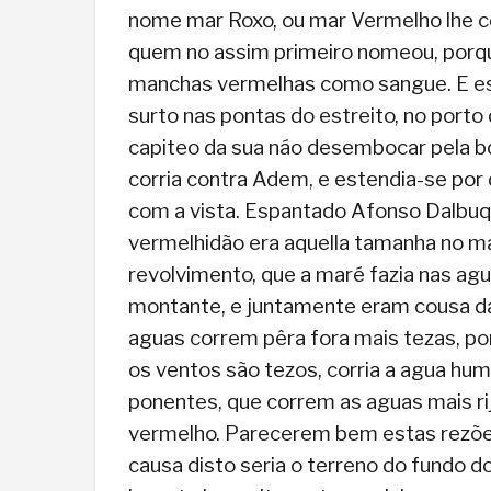
nome mar Roxo, ou mar Vermelho lhe 
quem no assim primeiro nomeou, porqu
manchas vermelhas como sangue. E e
surto nas pontas do estreito, no porto 
capiteo da sua náo desembocar pela bo
corria contra Adem, e estendia-se por
com a vista. Espantado Afonso Dalbuq
vermelhidão era aquella tamanha no ma
revolvimento, que a maré fazia nas agu
montante, e juntamente eram cousa daq
aguas correm pêra fora mais tezas, po
os ventos são tezos, corria a agua hu
ponentes, que correm as aguas mais rij
vermelho. Parecerem bem estas rezões 
causa disto seria o terreno do fundo d