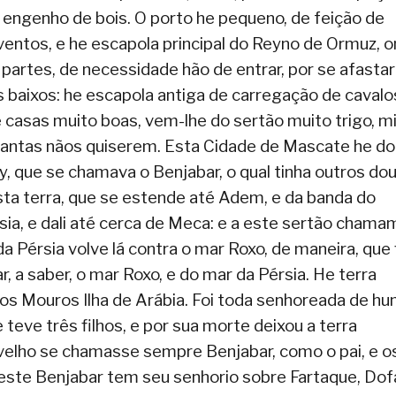
m engenho de bois. O porto he pequeno, de feição de
ventos, e he escapola principal do Reyno de Ormuz, 
partes, de necessidade hão de entrar, por se afast
 baixos: he escapola antiga de carregação de cavalo
 casas muito boas, vem-lhe do sertão muito trigo, m
antas nãos quiserem. Esta Cidade de Mascate he do
, que se chamava o Benjabar, o qual tinha outros do
sta terra, que se estende até Adem, e da banda do
sia, e dali até cerca de Meca: e a este sertão chama
a Pérsia volve lá contra o mar Roxo, de maneira, que 
, a saber, o mar Roxo, e do mar da Pérsia. He terra
os Mouros Ilha de Arábia. Foi toda senhoreada de h
teve três filhos, e por sua morte deixou a terra
s velho se chamasse sempre Benjabar, como o pai, e o
ste Benjabar tem seu senhorio sobre Fartaque, Dofa