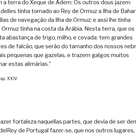
om a terra do Xeque de Adem: Os outros dous jazem
m delles tinha tomado ao Rey de Ormuz a Ilha de Baha
dias de navegação da Ilha de Ormuz; e assi lhe tinha
 Ormuz tinha na costa da Arábia. Nesta terra, que os
ta abastança de trigo, milho, e cevada: tem grandes
es de falcão, que serão do tamanho dos nossos nebr
is pequenas que gazelas, e trazem galgos muitos
ar estas alimárias.”
, cap. XXIV
zer fortaleza naquellas partes, que devia de ser de
o delRey de Portugal fazer-se, que nos outros lugares,