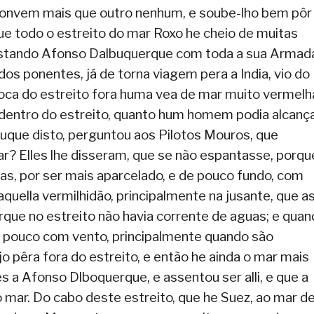
convem mais que outro nenhum, e soube-lho bem pôr
e todo o estreito do mar Roxo he cheio de muitas
stando Afonso Dalbuquerque com toda a sua Armad
dos ponentes, já de torna viagem pera a India, vio do
ca do estreito fora huma vea de mar muito vermelha
 dentro do estreito, quanto hum homem podia alcanç
uque disto, perguntou aos Pilotos Mouros, que
r? Elles lhe disseram, que se não espantasse, porqu
as, por ser mais aparcelado, e de pouco fundo, com
uella vermilhidão, principalmente na jusante, que a
rque no estreito não havia corrente de aguas; e qua
m pouco com vento, principalmente quando são
o pêra fora do estreito, e então he ainda o mar mais
a Afonso Dlboquerque, e assentou ser alli, e que a
o mar. Do cabo deste estreito, que he Suez, ao mar d