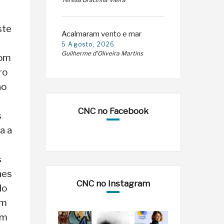
Teresa Bracinha Vieira
ste
Acalmaram vento e mar
5 Agosto, 2026
Guilherme d'Oliveira Martins
com
ro
ão
CNC no Facebook
s
a a
s
aes
CNC no Instagram
do
em
em