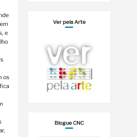
onde
Ver pela Arte
arem
s, e
ilho
us
m os
fica
um
s
Blogue CNC
r,