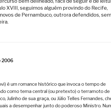
rcurso bem delineado, fácil de seguir e de leitu
ulo XVIII, seguimos alguém provindo do Recife,
-novos de Pernambuco, outrora defendidos, se
ira.
e 2006
vi) é um romance histórico que invoca o tempo de
ndo como tema central (ou pretexto) o terramoto de 
o, Julinho de sua graça, ou Júlio Telles Fernandes, c
uais a desempenhar junto do poderoso Ministro. Nu