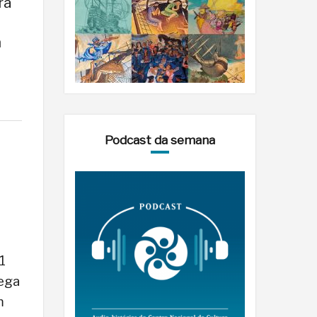
ra
m
Podcast da semana
1
hega
m