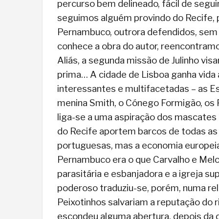
percurso bem delineado, fácil de seguir
seguimos alguém provindo do Recife, 
Pernambuco, outrora defendidos, sem ê
conhece a obra do autor, reencontramo
Aliás, a segunda missão de Julinho visa
prima… A cidade de Lisboa ganha vida 
interessantes e multifacetadas – as Esm
menina Smith, o Cónego Formigão, os 
liga-se a uma aspiração dos mascates 
do Recife aportem barcos de todas as 
portuguesas, mas a economia europeia
Pernambuco era o que Carvalho e Melo q
parasitária e esbanjadora e a igreja s
poderoso traduziu-se, porém, numa rel
Peixotinhos salvariam a reputação do 
escondeu alguma abertura, depois da dú