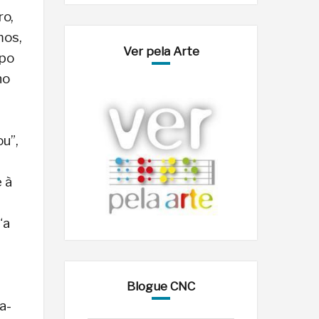
ro,
mos,
Ver pela Arte
mpo
no
ou”,
 à
“a
Blogue CNC
a-