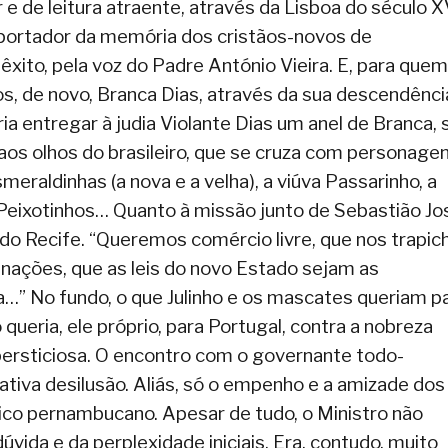
 e de leitura atraente, através da Lisboa do século XV
portador da memória dos cristãos-novos de
xito, pela voz do Padre António Vieira. E, para quem
s, de novo, Branca Dias, através da sua descendênci
ria entregar à judia Violante Dias um anel de Branca, 
aos olhos do brasileiro, que se cruza com personage
eraldinhas (a nova e a velha), a viúva Passarinho, a
Peixotinhos… Quanto à missão junto de Sebastião Jo
do Recife. “Queremos comércio livre, que nos trapic
nações, que as leis do novo Estado sejam as
…” No fundo, o que Julinho e os mascates queriam p
ueria, ele próprio, para Portugal, contra a nobreza
upersticiosa. O encontro com o governante todo-
ativa desilusão. Aliás, só o empenho e a amizade dos
rico pernambucano. Apesar de tudo, o Ministro não
vida e da perplexidade iniciais. Era, contudo, muito