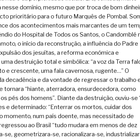
va nesse domínio, mesmo que por troca de bom dinhei
jecto prioritário para o futuro Marquês de Pombal. So
ance dos acontecimentos mais marcantes de um te
êndio do Hospital de Todos os Santos, o Candomblé 
amoto, o início da reconstrução, a influência do Padre
expulsão dos jesuítas, a reforma económica e
ma destruição total e simbólica: “a voz da Terra fal
nto e crescente, uma fala cavernosa, rugente…” O
da decadência e da vontade de regressar o trabalho e
se tornara “hiante, aterradora, ensurdecedora, como
s pés dos homens”. Diante da destruição, ouviu-se 
 e determinado: “Enterrar os mortos, cuidar dos
do momento, num país doente, mas necessitado de
regressou ao Brasil “tudo mudara em menos de dez
-se, geometrizara-se, racionalizara-se, industrializar