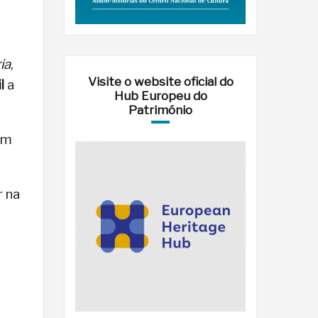
ia
,
Visite o website oficial do
l
a
Hub Europeu do
Património
em
r na