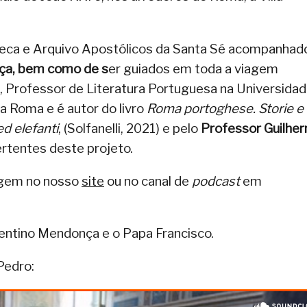
lioteca e Arquivo Apostólicos da Santa Sé acompanhad
ça,
bem como de s
er guiados em toda a viagem
, Professor de Literatura Portuguesa na Universida
a Roma e é autor do livro
Roma portoghese. Storie e
ed elefanti
, (Solfanelli, 2021) e pelo
Professor Guilhe
ertentes deste projeto.
agem no nosso
site
ou no canal de
podcast
em
lentino Mendonça e o Papa Francisco.
Pedro: