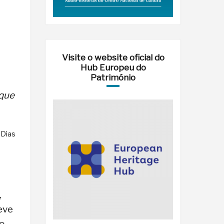
Visite o website oficial do
Hub Europeu do
Património
 que
 Dias
,
teve
 o