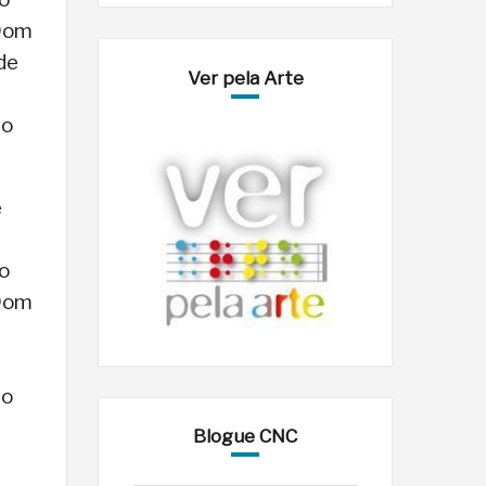
 Dom
de
Ver pela Arte
do
e
 o
 Dom
do
Blogue CNC