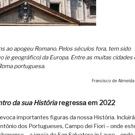
ns ao apogeu Romano. Pelos séculos fora, tem sido
o (e geográfico) da Europa. Entre as muitas cidades
 Roma portuguesa.
Francisco de Almeida
ro da sua História
regressa em 2022
oca importantes figuras da nossa História. Incluirá
 António dos Portugueses, Campo dei Fiori – onde es
isbonense -, a igreja de San Salvatore in Lauro – onde