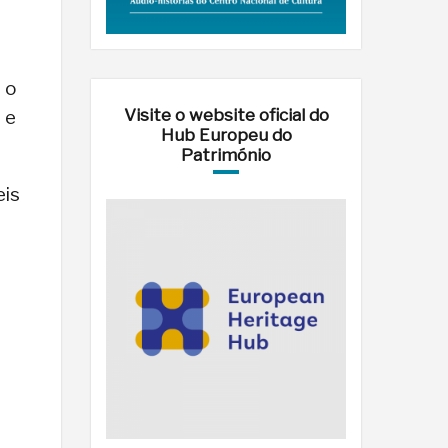
 o
Visite o website oficial do
 e
Hub Europeu do
Património
eis