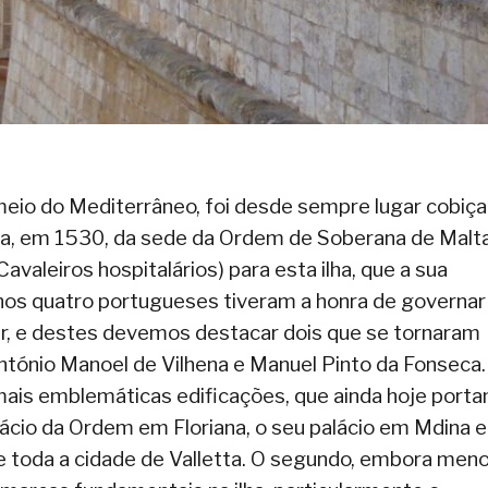
 meio do Mediterrâneo, foi desde sempre lugar cobiç
cia, em 1530, da sede da Ordem de Soberana de Malt
leiros hospitalários) para esta ilha, que a sua
enos quatro portugueses tiveram a honra de governar
ar, e destes devemos destacar dois que se tornaram
António Manoel de Vilhena e Manuel Pinto da Fonseca
mais emblemáticas edificações, que ainda hoje port
ácio da Ordem em Floriana, o seu palácio em Mdina e
 toda a cidade de Valletta. O segundo, embora men