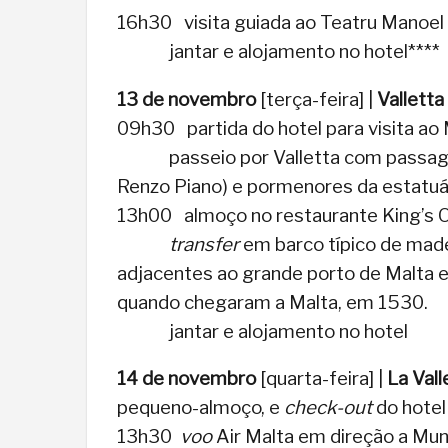
16h30 visita guiada ao Teatru Manoel
jantar e alojamento no hotel****
13 de novembro
[terça-feira] |
Valletta
09h30 partida do hotel para visita ao
passeio por Valletta com passagem p
Renzo Piano) e pormenores da estatuár
13h00 almoço no restaurante King’s 
transfer
em barco típico de madei
adjacentes ao grande porto de Malta e
quando chegaram a Malta, em 1530.
jantar e alojamento no hotel
14 de novembro
[quarta-feira] |
La Vall
pequeno-almoço, e
check-out
do hotel
13h30
voo
Air Malta em direção a Mu