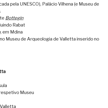
ificada pela UNESCO), Palácio Vilhena (e Museu de
.
nte
Bottegin
luindo Rabat
o
, em Mdina
o Museu de Arqueologia de Valletta inserido no
tta
sula
 respetivo Museu
Valletta