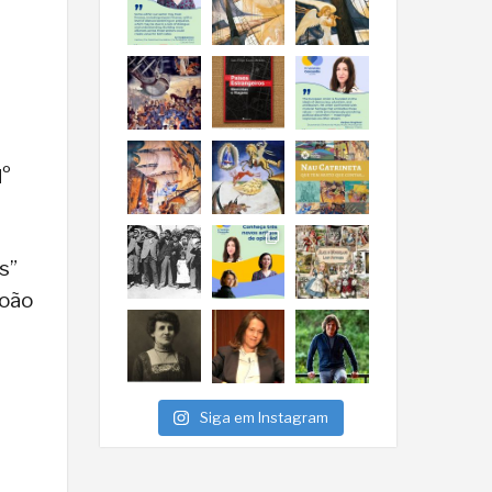
qº
s”
João
Siga em Instagram