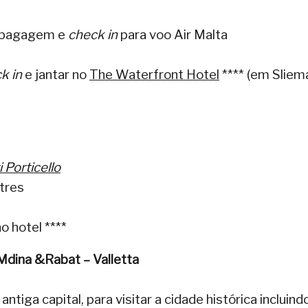
e bagagem e
check in
para voo Air Malta
k in
e jantar no
The Waterfront Hotel
**** (em Sliem
i Porticello
tres
o hotel ****
 Mdina &Rabat – Valletta
tiga capital, para visitar a cidade histórica incluind