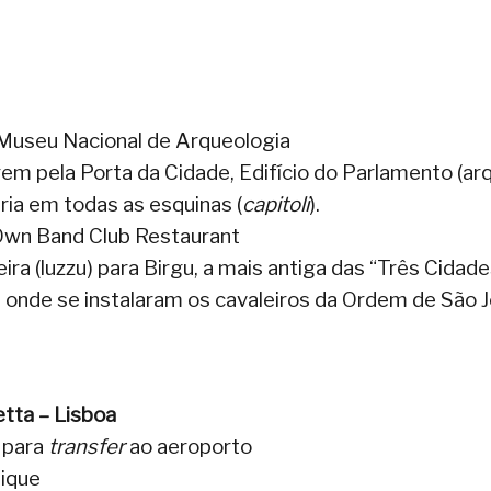
 Museu Nacional de Arqueologia
ela Porta da Cidade, Edifício do Parlamento (ar
ia em todas as esquinas (
capitoli
).
Own Band Club Restaurant
ra (luzzu) para Birgu, a mais antiga das “Três Cidade
 onde se instalaram os cavaleiros da Ordem de São 
etta – Lisboa
 para
transfer
ao aeroporto
nique