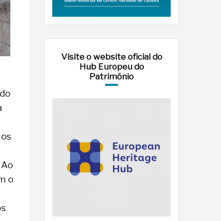
Visite o website oficial do
Hub Europeu do
Património
ado
a
 os
. Ao
am o
os