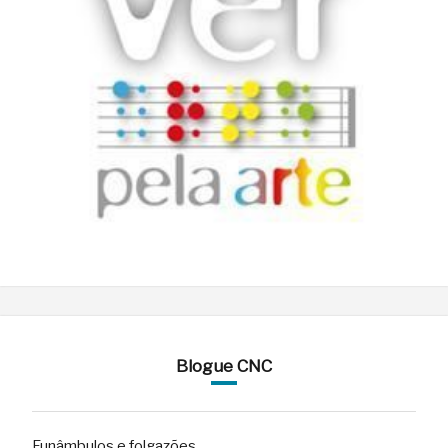
Blogue CNC
Funâmbulos e folgazões…