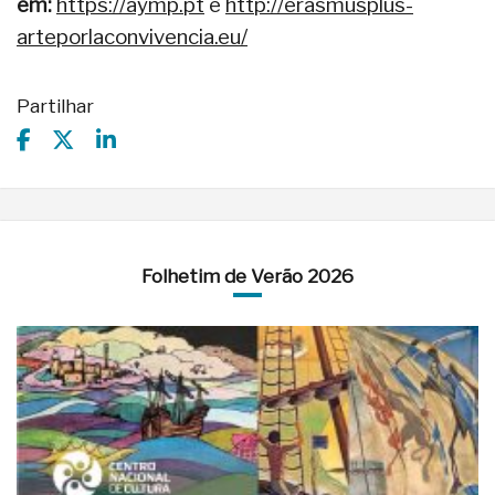
em:
https://aymp.pt
e
http://erasmusplus-
arteporlaconvivencia.eu/
Partilhar
Folhetim de Verão 2026