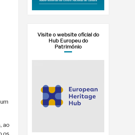
Visite o website oficial do
Hub Europeu do
Património
a
r um
, ao
o os