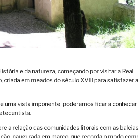
stória e da natureza, começando por visitar a Real
, criada em meados do século XVIII para satisfazer 
de uma vista imponente, poderemos ficar a conhece
etecentista.
e a relação das comunidades litorais com as baleias
osição inaugurada em março, que recorda o modo com