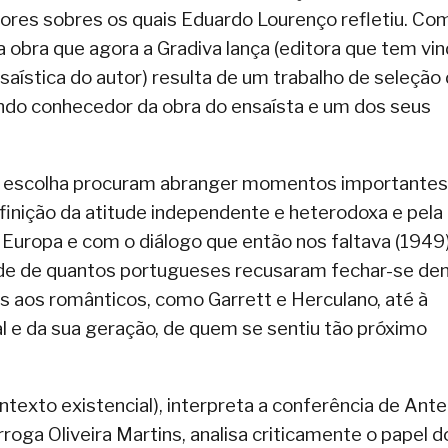
tores sobres os quais Eduardo Lourenço refletiu. Co
 obra que agora a Gradiva lança (editora que tem vi
nsaística do autor) resulta de um trabalho de seleção
undo conhecedor da obra do ensaísta e um dos seus
e escolha procuram abranger momentos importantes
inição da atitude independente e heterodoxa e pela
 Europa e com o diálogo que então nos faltava (1949)
ade de quantos portugueses recusaram fechar-se de
as aos românticos, como Garrett e Herculano, até à
 e da sua geração, de quem se sentiu tão próximo
ntexto existencial), interpreta a conferência de Ante
roga Oliveira Martins, analisa criticamente o papel d