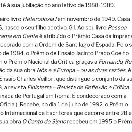
é à sua jubilação no ano letivo de 1988-1989.
eiro livro
Heterodoxia I
em novembro de 1949. Casa
sce o seu filho adotivo, Gil. Ao seu livro
Pessoa
 Drama em Gente
é atribuído o Prémio Casa da Impren
ndecorado com a Ordem de Sant’Iago d’Espada. Pelo 
 de 1984, o Prémio de Ensaio Jacinto Prado Coelho.
m o Prémio Nacional da Crítica graças a
Fernando, Re
ção da sua obra
Nós e a Europa – ou as duas razões
, é
saio Charles Veillon, que distingue o conjunto da s
, a revista
Finisterra – Revista de Reflexão e Crítica
.
aixada de Portugal em Roma. É condecorado com a
ficial). Recebe, no dia 1 de julho de 1992, o Prémio
o Internacional de Escritores que decorre entre 28 
 sua obra
O Canto do Signo
recebeu em 1995 o Prém