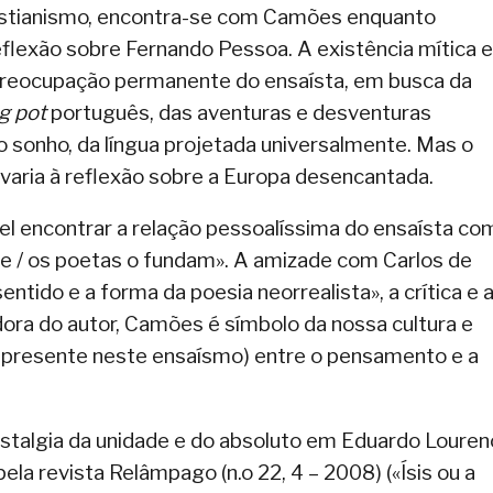
bastianismo, encontra-se com Camões enquanto
eflexão sobre Fernando Pessoa. A existência mítica e
preocupação permanente do ensaísta, em busca da
g pot
português, das aventuras e desventuras
 o sonho, da língua projetada universalmente. Mas o
evaria à reflexão sobre a Europa desencantada.
ível encontrar a relação pessoalíssima do ensaísta co
ece / os poetas o fundam». A amizade com Carlos de
entido e a forma da poesia neorrealista», a crítica e 
dora do autor, Camões é símbolo da nossa cultura e
m presente neste ensaísmo) entre o pensamento e a
stalgia da unidade e do absoluto em Eduardo Louren
la revista Relâmpago (n.o 22, 4 – 2008) («Ísis ou a