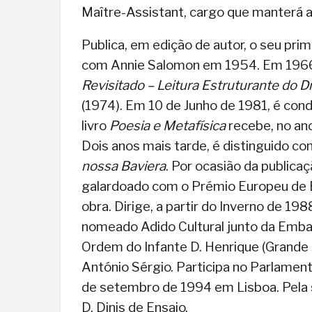
Maître-Assistant, cargo que manterá at
Publica, em edição de autor, o seu prim
com Annie Salomon em 1954. Em 1966, na
Revisitado – Leitura Estruturante do
(1974). Em 10 de Junho de 1981, é co
livro
Poesia e Metafísica
recebe, no ano
Dois anos mais tarde, é distinguido co
nossa Baviera
. Por ocasião da publica
galardoado com o Prémio Europeu de En
obra. Dirige, a partir do Inverno de 1988
nomeado Adido Cultural junto da Emb
Ordem do Infante D. Henrique (Grande O
António Sérgio. Participa no Parlament
de setembro de 1994 em Lisboa. Pela
D. Dinis de Ensaio.