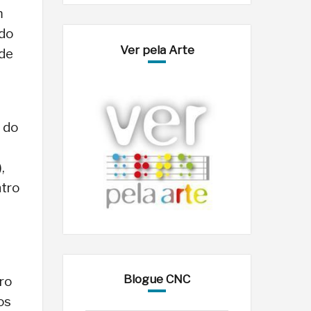
m
ndo
Ver pela Arte
 de
 do
,
ntro
Blogue CNC
ro
os