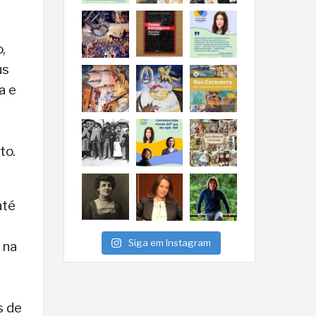
,
us
a e
to.
até
Siga em Instagram
 na
s de