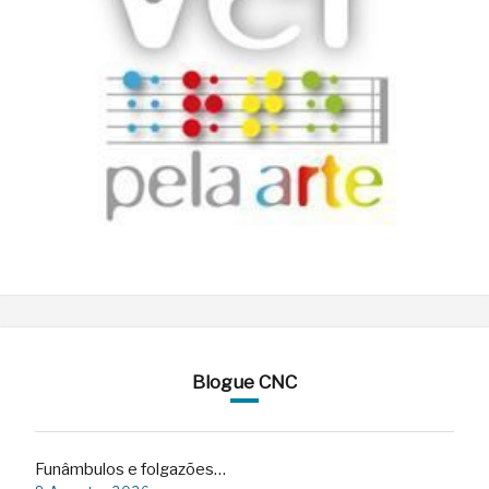
Blogue CNC
Funâmbulos e folgazões…