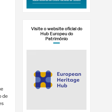
Visite o website oficial do
Hub Europeu do
Património
ue
o de
es