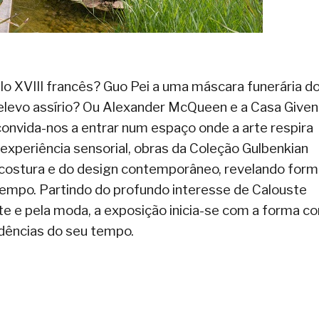
o XVIII francês? Guo Pei a uma máscara funerária d
relevo assírio? Ou Alexander McQueen e a Casa Give
nvida-nos a entrar num espaço onde a arte respira
xperiência sensorial, obras da Coleção Gulbenkian
-costura e do design contemporâneo, revelando form
empo. Partindo do profundo interesse de Calouste
te e pela moda, a exposição inicia-se com a forma c
dências do seu tempo.