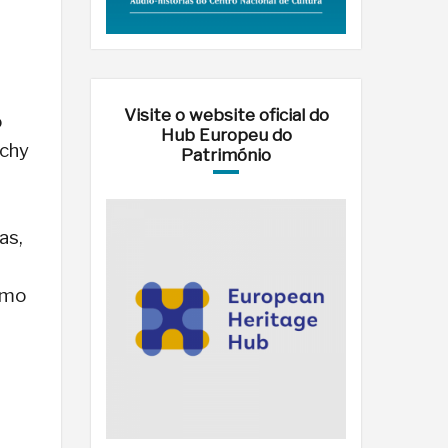
Visite o website oficial do
o
Hub Europeu do
nchy
Património
as,
omo