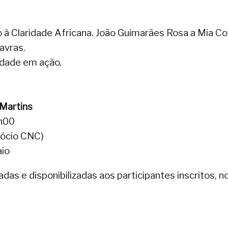
ro à Claridade Africana. João Guimarães Rosa a Mia C
avras.
idade em ação.
 Martins
0h00
sócio CNC)
aio
as e disponibilizadas aos participantes inscritos, n