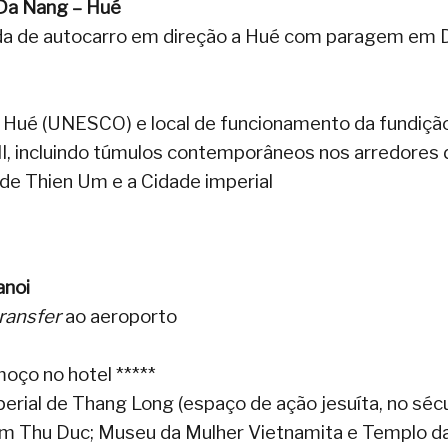
 Da Nang – Hué
da de autocarro em direção a Hué com paragem em 
 Hué (UNESCO) e local de funcionamento da fundiçã
II, incluindo túmulos contemporâneos nos arredores 
ode Thien Um e a Cidade imperial
anoi
ransfer
ao aeroporto
moço no hotel *****
mperial de Thang Long (espaço de ação jesuíta, no séc
 em Thu Duc; Museu da Mulher Vietnamita e Templo d