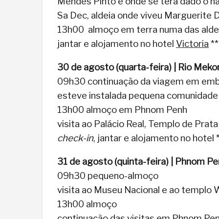
Mendes Pinto e onde se terá dado o n
Sa Dec, aldeia onde viveu Marguerite 
13h00 almoço em terra numa das aldei
jantar e alojamento no hotel
Victoria
**
30 de agosto (quarta-feira) | Rio Me
09h30 continuação da viagem em emb
esteve instalada pequena comunidade 
13h00 almoço em Phnom Penh
visita ao Palácio Real, Templo de Pra
check-in
, jantar e alojamento no hote
31 de agosto (quinta-feira) | Phnom P
09h30 pequeno-almoço
visita ao Museu Nacional e ao templo
13h00 almoço
continuação das visitas em Phnom Pe