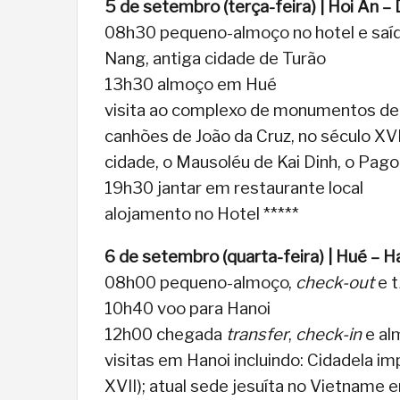
5 de setembro (terça-feira) | Hoi An –
08h30 pequeno-almoço no hotel e saí
Nang, antiga cidade de Turão
13h30 almoço em Hué
visita ao complexo de monumentos de
canhões de João da Cruz, no século XV
cidade, o Mausoléu de Kai Dinh, o Pag
19h30 jantar em restaurante local
alojamento no Hotel *****
6 de setembro (quarta-feira) | Hué – H
08h00 pequeno-almoço,
check-out
e t
10h40 voo para Hanoi
12h00 chegada
transfer
,
check-in
e al
visitas em Hanoi incluindo: Cidadela i
XVII); atual sede jesuíta no Vietname