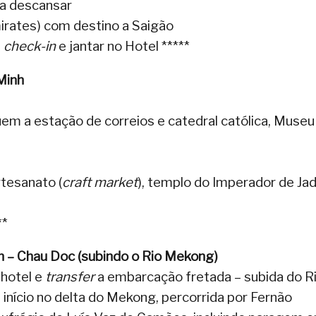
a descansar
rates) com destino a Saigão
,
check-in
e jantar no Hotel *****
Minh
uem a estação de correios e catedral católica, Museu
rtesanato (
craft market
), templo do Imperador de Ja
**
nh – Chau Doc
(subindo o Rio Mekong)
hotel e
transfer
a embarcação fretada – subida do R
ício no delta do Mekong, percorrida por Fernão