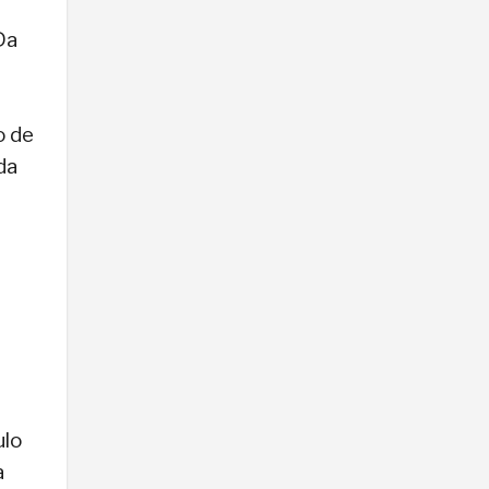
Da
o de
da
ulo
a