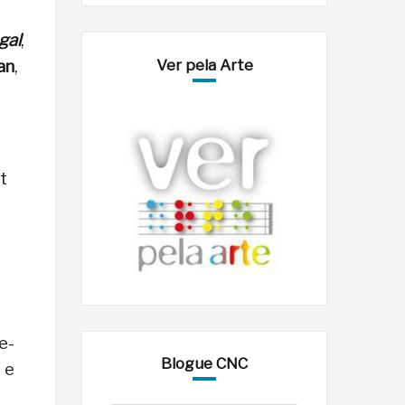
gal
,
an
,
Ver pela Arte
t
e-
Blogue CNC
 e