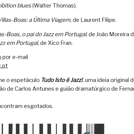
ibition blues
(Walter Thomas).
Villas-Boas: a Última Viagem
, de Laurent Filipe.
las-Boas, o pai do Jazz em Portugal
, de João Moreira 
zz em Portugal
, de Xico Fran.
o
por e-mail
.pt
lhe o espetáculo
Tudo Isto é Jazz!
, uma ideia original 
o de Carlos Antunes e guião dramatúrgico de Fern
encontram esgotados.