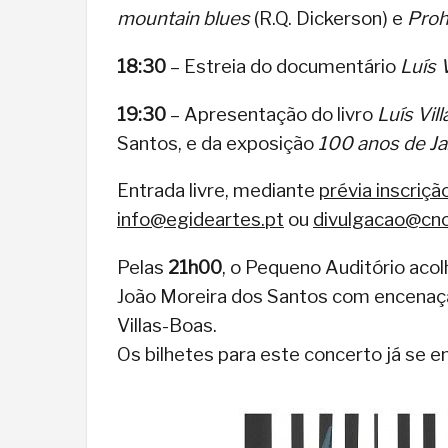
mountain blues
(R.Q. Dickerson) e
Proh
18:30
– Estreia do documentário
Luís 
19:30
– Apresentação do livro
Luís Vil
Santos, e da exposição
100 anos de Ja
Entrada livre, mediante
prévia inscriçã
info@egideartes.pt
ou
divulgacao@cnc
Pelas
21h00
, o Pequeno Auditório aco
João Moreira dos Santos com encenaçã
Villas-Boas.
Os bilhetes para este concerto já se 