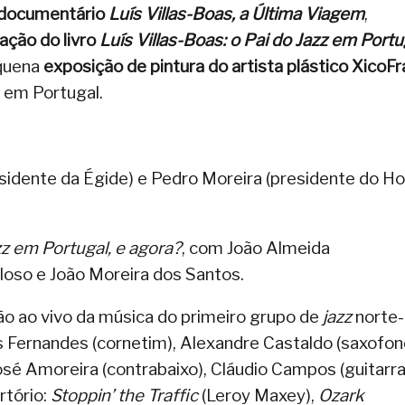
 documentário
Luís Villas-Boas, a Última Viagem
,
ação do livro
Luís Villas-Boas: o Pai do Jazz em Portu
equena
exposição de pintura do artista plástico XicoFr
 em Portugal.
sidente da Égide) e Pedro Moreira (presidente do Ho
z em Portugal, e agora?
, com João Almeida
loso e João Moreira dos Santos.
ão ao vivo da música do primeiro grupo de
jazz
norte-
 Fernandes (cornetim), Alexandre Castaldo (saxofon
osé Amoreira (contrabaixo), Cláudio Campos (guitarra
rtório:
Stoppin’ the Traffic
(Leroy Maxey),
Ozark