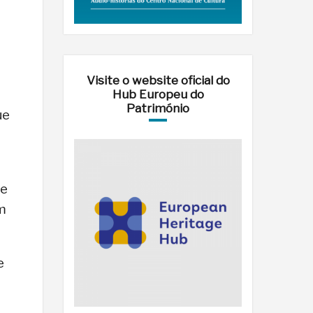
Visite o website oficial do
Hub Europeu do
Património
ue
de
em
e