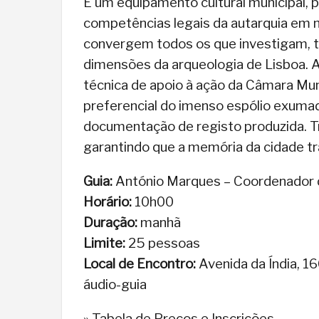
É um equipamento cultural municipal, po
competências legais da autarquia em m
convergem todos os que investigam, t
dimensões da arqueologia de Lisboa. 
técnica de apoio à ação da Câmara Muni
preferencial do imenso espólio exuma
documentação de registo produzida. Tr
garantindo que a memória da cidade tr
Guia:
António Marques – Coordenador
Horário:
10h00
Duração:
manhã
Limite:
25 pessoas
Local de Encontro:
Avenida da Índia, 1
áudio-guia
» Tabela de Preços e Inscrições