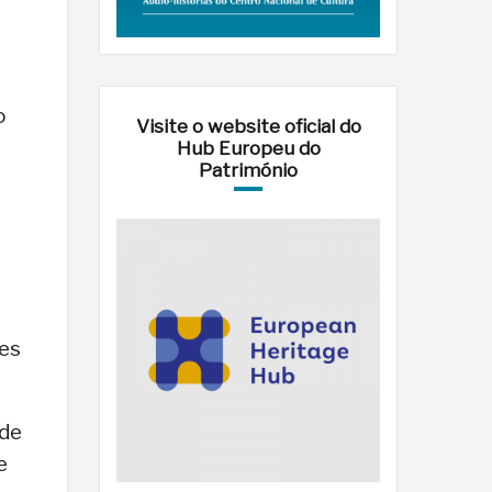
o
Visite o website oficial do
Hub Europeu do
Património
des
ede
e