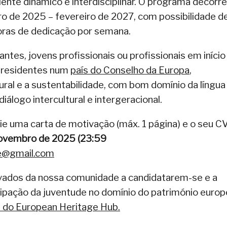
nte dinâmico e interdisciplinar. O programa decorre
o de 2025 – fevereiro de 2027, com possibilidade d
oras de dedicação por semana.
ntes, jovens profissionais ou profissionais em início
, residentes num
país do Conselho da Europa
,
al e a sustentabilidade, com bom domínio da língua
iálogo intercultural e intergeracional.
ie uma carta de motivação (máx. 1 página) e o seu C
ovembro de 2025 (23:59
ge@gmail.com
ados da nossa comunidade a candidatarem-se e a
cipação da juventude no domínio do património europ
e do European Heritage Hub.