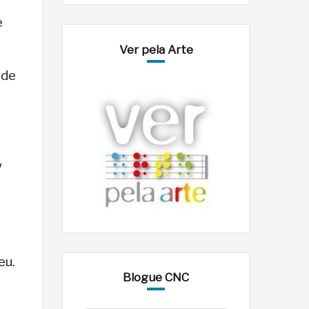
e
Ver pela Arte
 de
V
eu.
Blogue CNC