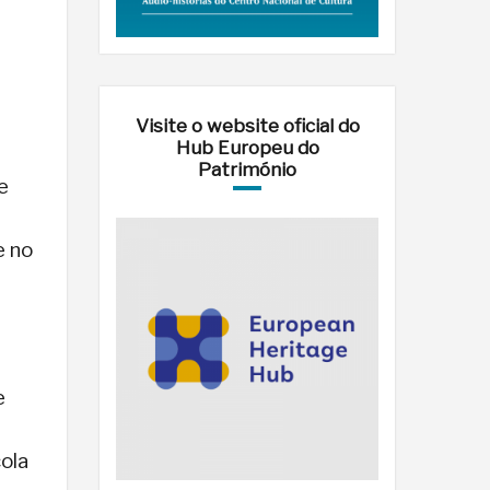
Visite o website oficial do
Hub Europeu do
Património
e
e no
e
ola