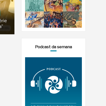
érie
a”
Podcast da semana