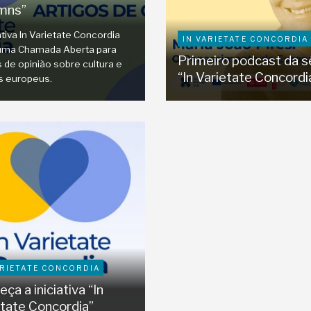
mns”
ativa In Varietate Concordia
IN VARIETATE CONCORDIA
uma Chamada Aberta para
Primeiro podcast da s
s de opinião sobre cultura e
“In Varietate Concordi
s europeus.
ARIETATE CONCORDIA
ça a iniciativa “In
etate Concordia”