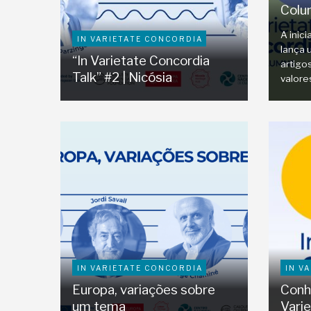
Colu
A inici
IN VARIETATE CONCORDIA
lança 
“In Varietate Concordia
artigo
Talk” #2 | Nicósia
valore
IN VARIETATE CONCORDIA
IN V
Europa, variações sobre
Conhe
um tema
Vari