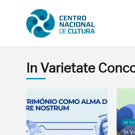
In Varietate Conc
IN V
“In V