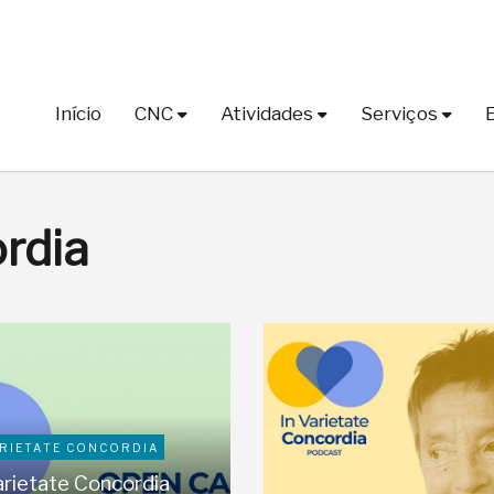
Início
CNC
Atividades
Serviços
ordia
ARIETATE CONCORDIA
arietate Concordia